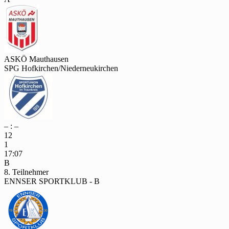
ASKÖ Mauthausen
SPG Hofkirchen/Niederneukirchen
– : –
12
1
17:07
B
8. Teilnehmer
ENNSER SPORTKLUB - B