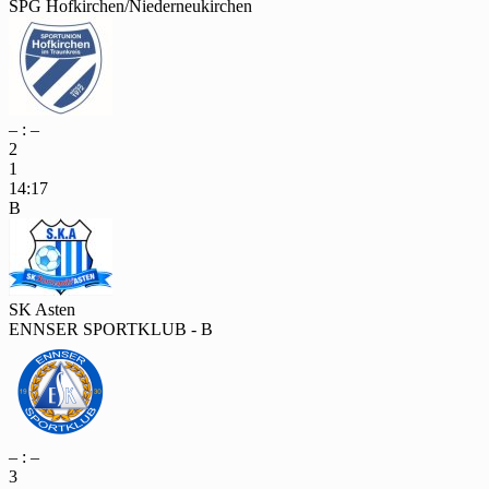
SPG Hofkirchen/Niederneukirchen
– : –
2
1
14:17
B
SK Asten
ENNSER SPORTKLUB - B
– : –
3