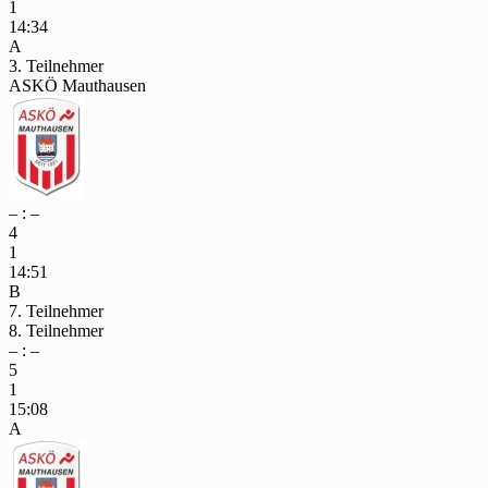
1
14:34
A
3. Teilnehmer
ASKÖ Mauthausen
– : –
4
1
14:51
B
7. Teilnehmer
8. Teilnehmer
– : –
5
1
15:08
A