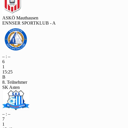
ASKÖ Mauthausen
ENNSER SPORTKLUB - A
– : –
6
1
15:25
B
8. Teilnehmer
SK Asten
– : –
7
1