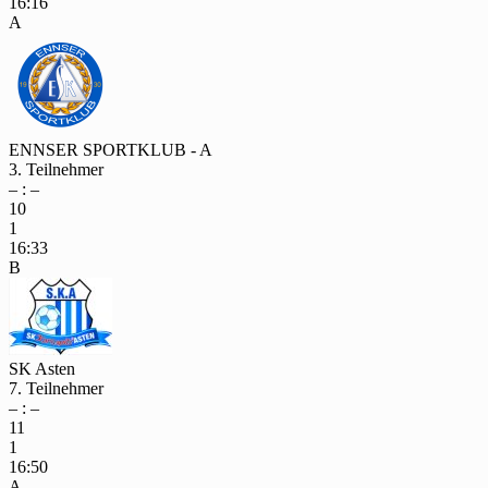
16:16
A
ENNSER SPORTKLUB - A
3. Teilnehmer
– : –
10
1
16:33
B
SK Asten
7. Teilnehmer
– : –
11
1
16:50
A