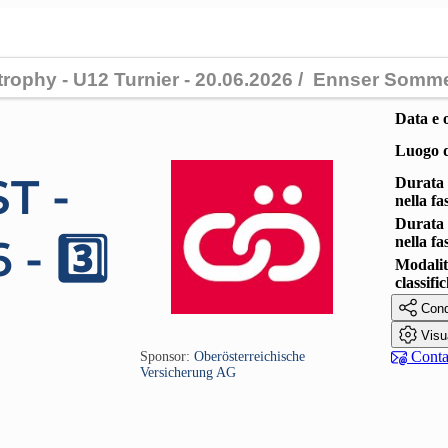
Data e 
Luogo d
ST -
Durata 
nella fa
Durata 
 - 3️⃣
nella fa
Modalit
classifi

Cond

Visu

Contat
Sponsor:
Oberösterreichische
Versicherung AG