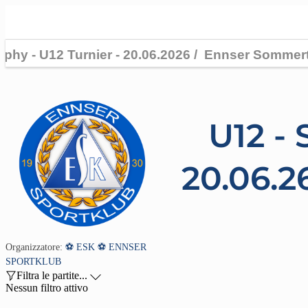
U12 - 
20.06.26
Organizzatore:
⚽️ ESK ⚽️ ENNSER
SPORTKLUB

Filtra le partite...

Nessun filtro attivo