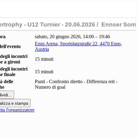
ora
sabato, 20 giugno 2026, 14:00 – 19:46
Enns Arena, Sportplatzstraße 22, 4470 Enns,
ell'evento
Austria
degli incontri
15 minuti
se a gironi
degli incontri
15 minuti
se finale
à delle
Punti - Confronto diretto - Differenza reti -
che
Numero di goal
ividi...
alizza e stampa
ta l'organizzatore