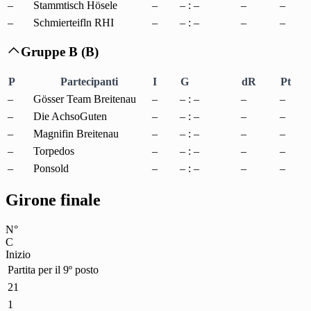
–
Stammtisch Hösele
–
– : –
–
–
–
Schmierteifln RHI
–
– : –
–
–
Gruppe B (B)

P
Partecipanti
I
G
dR
Pt
–
Gösser Team Breitenau
–
– : –
–
–
–
Die AchsoGuten
–
– : –
–
–
–
Magnifin Breitenau
–
– : –
–
–
–
Torpedos
–
– : –
–
–
–
Ponsold
–
– : –
–
–
Girone finale
N°
C
Inizio
Partita per il 9º posto
21
1