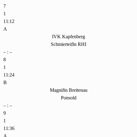
7
1
11:12
A
IVK Kapfenberg
Schmierteifln RHI
– : –
8
1
11:24
B
Magnifin Breitenau
Ponsold
– : –
9
1
11:36
A