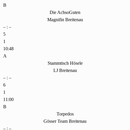
B
Die AchsoGuten
Magnifin Breitenau
– : –
5
1
10:48
A
Stammtisch Hösele
LJ Breitenau
– : –
6
1
11:00
B
Torpedos
Gösser Team Breitenau
– : –