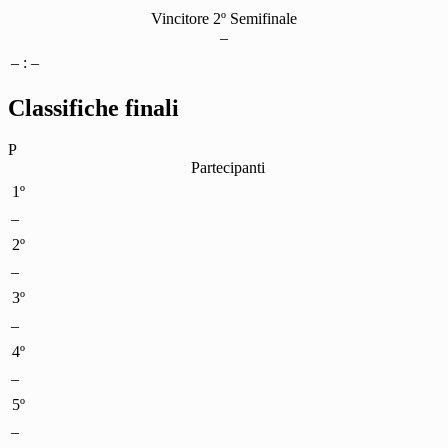
Vincitore 2º Semifinale
–
– : –
Classifiche finali
P
Partecipanti
1º
–
2º
–
3º
–
4º
–
5º
–