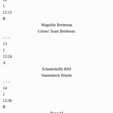
1
12:12
B
Magnifin Breitenau
Gösser Team Breitenau
– : –
13
1
12:24
A
Schmierteifln RHI
Stammtisch Hösele
– : –
14
1
12:36
B