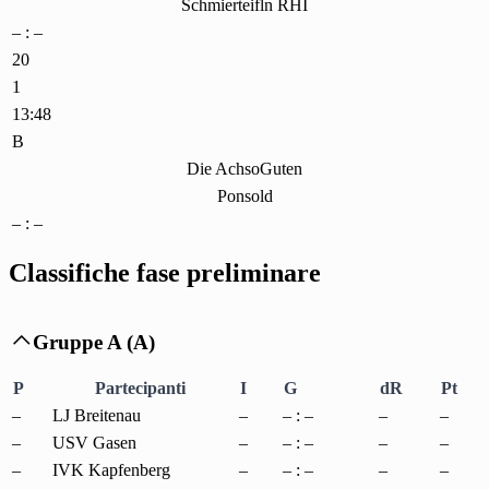
Schmierteifln RHI
– : –
20
1
13:48
B
Die AchsoGuten
Ponsold
– : –
Classifiche fase preliminare
Gruppe A (A)

P
Partecipanti
I
G
dR
Pt
–
LJ Breitenau
–
– : –
–
–
–
USV Gasen
–
– : –
–
–
–
IVK Kapfenberg
–
– : –
–
–