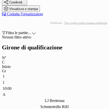

Condividi...

Visualizza e stampa

Contatta l'organizzatore
Pubblicità –
Non voglio vedere nessuna pubblicità

Filtra le partite...

Nessun filtro attivo
Girone di qualificazione
N°
C
Inizio
Gr
1
1
10:00
A
LJ Breitenau
Schmierteifln RHI