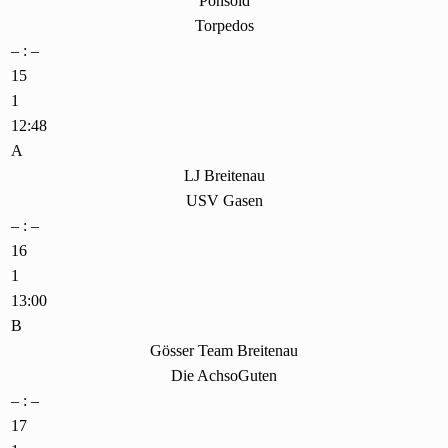
Ponsold
Torpedos
– : –
15
1
12:48
A
LJ Breitenau
USV Gasen
– : –
16
1
13:00
B
Gösser Team Breitenau
Die AchsoGuten
– : –
17