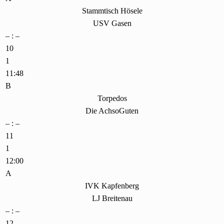
Stammtisch Hösele
USV Gasen
– : –
10
1
11:48
B
Torpedos
Die AchsoGuten
– : –
11
1
12:00
A
IVK Kapfenberg
LJ Breitenau
– : –
12