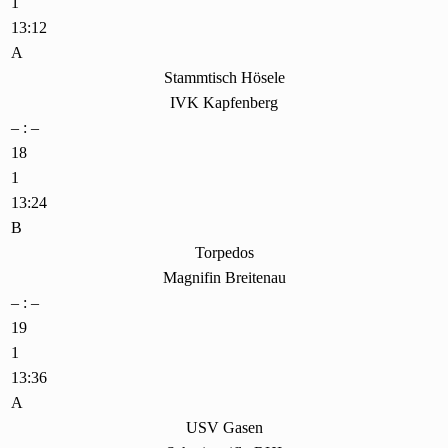
1
13:12
A
Stammtisch Hösele
IVK Kapfenberg
– : –
18
1
13:24
B
Torpedos
Magnifin Breitenau
– : –
19
1
13:36
A
USV Gasen