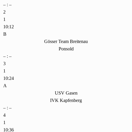
– : –
2
1
10:12
B
Gösser Team Breitenau
Ponsold
– : –
3
1
10:24
A
USV Gasen
IVK Kapfenberg
– : –
4
1
10:36