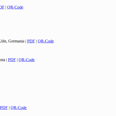
DF
|
QR-Code
 Köln, Germania
|
PDF
|
QR-Code
ania
|
PDF
|
QR-Code
PDF
|
QR-Code