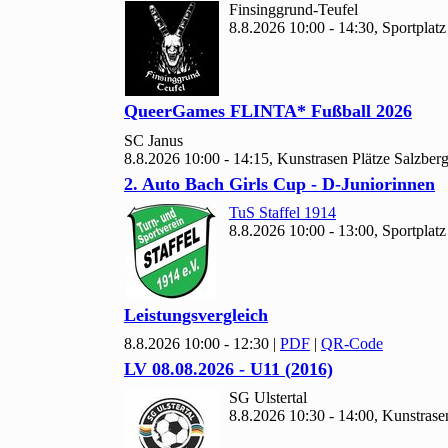
Finsinggrund-Teufel
8.8.2026 10:00 - 14:30, Sportplat
Queer
Games FLINTA* Fußball
2026
SC Janus
8.8.2026 10:00 - 14:15, Kunstrasen Plätze Salzbe
2. Auto Bach Girls Cup - D-Juniorinnen
Tu
S Staffel
1914
8.8.2026 10:00 - 13:00, Sportplatz
Leistungsvergleich
8.8.2026 10:00 - 12:30
|
PDF
|
QR-Code
LV
08.
08.
2026 - U
11 (
2016)
SG Ulstertal
8.8.2026 10:30 - 14:00, Kunstrase