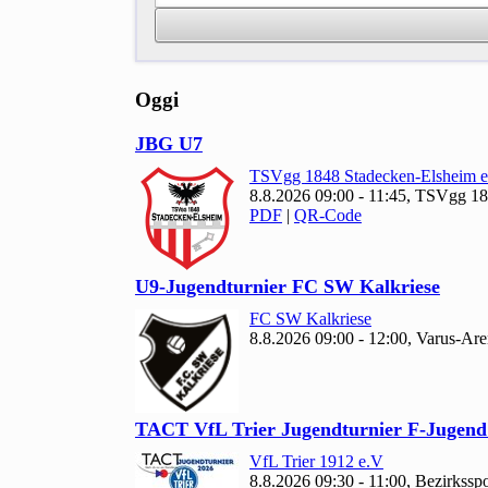
Oggi
JBG U
7
TSVgg
1848 Stadecken-Elsheim e
8.8.2026 09:00 - 11:45, TSVgg
18
PDF
|
QR-Code
U9-Jugendturnier FC SW Kalkriese
FC SW Kalkriese
8.8.2026 09:00 - 12:00, Varus-A
TACT Vf
L Trier Jugendturnier F-Jugend
Vf
L Trier
1912 e.V
8.8.2026 09:30 - 11:00, Bezirkssp