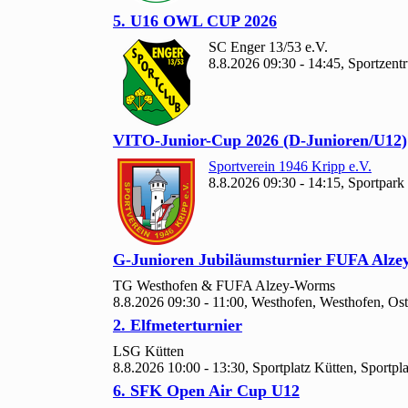
5. U
16 OWL CUP
2026
SC Enger
13/
53 e.V.
8.8.2026 09:30 - 14:45, Sportzent
VITO-Junior-Cup
2026 (D-Junioren/U
12)
Sportverein
1946 Kripp e.V.
8.8.2026 09:30 - 14:15, Sportp
G-Junioren Jubiläumsturnier FUFA Alz
TG Westhofen & FUFA Alzey-Worms
8.8.2026 09:30 - 11:00, Westhofen, Westhofen, Os
2. Elfmeterturnier
LSG Kütten
8.8.2026 10:00 - 13:30, Sportplatz Kütten, Sportp
6. SFK Open Air Cup U
12