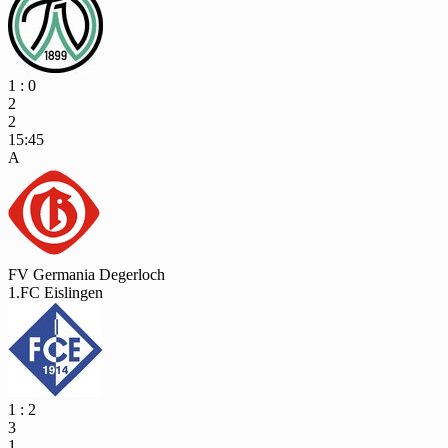
1 : 0
2
2
15:45
A
FV Germania Degerloch
1.FC Eislingen
1 : 2
3
1