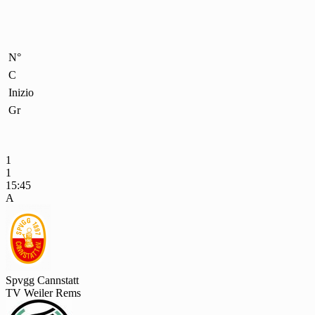
N°
C
Inizio
Gr
1
1
15:45
A
Spvgg Cannstatt
TV Weiler Rems