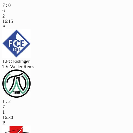
7 : 0
6
2
16:15
A
1.FC Eislingen
TV Weiler Rems
1 : 2
7
1
16:30
B