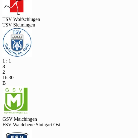
TSV Wolfschlugen
TSV Sielmingen
1 : 1
8
2
16:30
B
GSV Maichingen
FSV Waldebene Stuttgart Ost