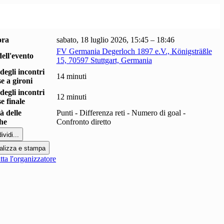
ora
sabato, 18 luglio 2026, 15:45 – 18:46
FV Germania Degerloch 1897 e.V., Königsträßle
ell'evento
15, 70597 Stuttgart, Germania
degli incontri
14 minuti
se a gironi
degli incontri
12 minuti
se finale
à delle
Punti - Differenza reti - Numero di goal -
che
Confronto diretto
ividi...
alizza e stampa
ta l'organizzatore