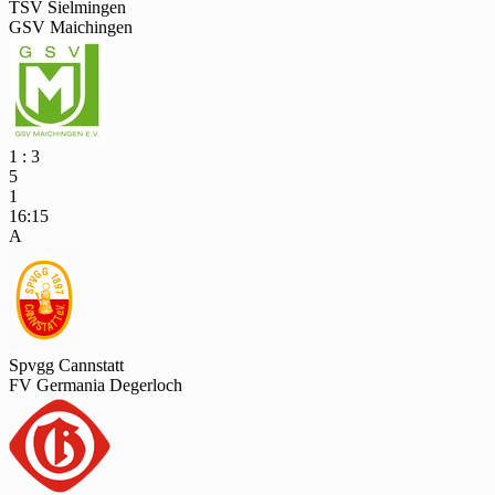
TSV Sielmingen
GSV Maichingen
1 : 3
5
1
16:15
A
Spvgg Cannstatt
FV Germania Degerloch