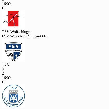
16:00
B
TSV Wolfschlugen
FSV Waldebene Stuttgart Ost
1 : 3
4
2
16:00
B