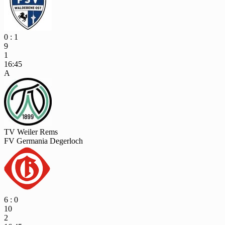
0 : 1
9
1
16:45
A
TV Weiler Rems
FV Germania Degerloch
6 : 0
10
2