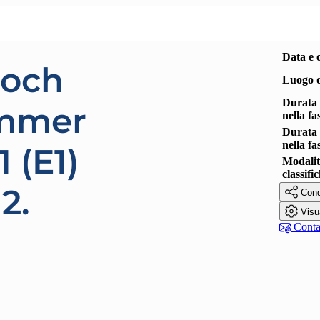
Data e 
loch
Luogo d
Durata 
mmer
nella fa
Durata 
nella fa
 (E1)
Modalit
classifi
2.

Cond

Visu

Contat